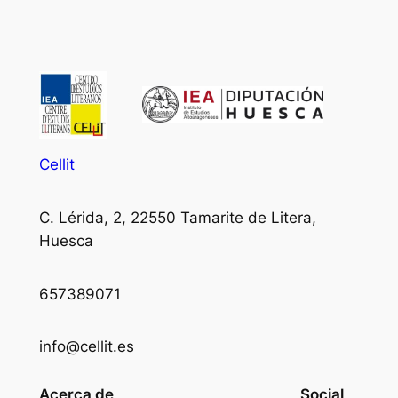
Cellit
C. Lérida, 2, 22550 Tamarite de Litera,
Huesca
657389071
info@cellit.es
Acerca de
Social