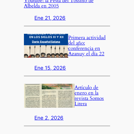
Youtube: la Festa del Tossino de
Albelda en 2005
Ene 21, 2026
Primera actividad
del año:
conferencia en
Azanuy el día 22
Ene 15, 2026
Artículo de
enero en la
revista Somos
Litera
Ene 2, 2026