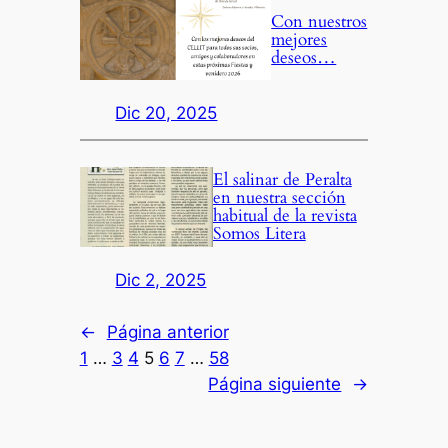
Con nuestros
mejores
deseos…
Dic 20, 2025
El salinar de Peralta
en nuestra sección
habitual de la revista
Somos Litera
Dic 2, 2025
←
Página anterior
1
…
3
4
5
6
7
…
58
Página siguiente
→