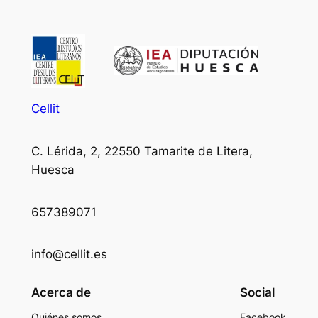
Cellit
C. Lérida, 2, 22550 Tamarite de Litera,
Huesca
657389071
info@cellit.es
Acerca de
Social
Quiénes somos
Facebook