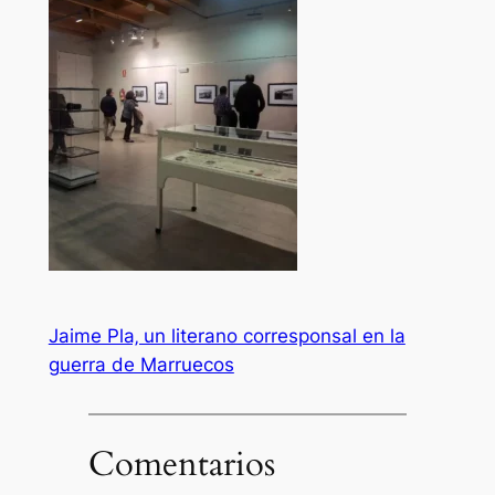
Jaime Pla‚ un literano corresponsal en la
guerra de Marruecos
Comentarios