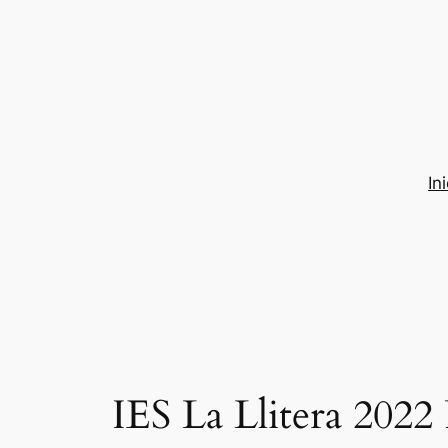
Saltar
al
contenido
In
IES La Llitera 2022 