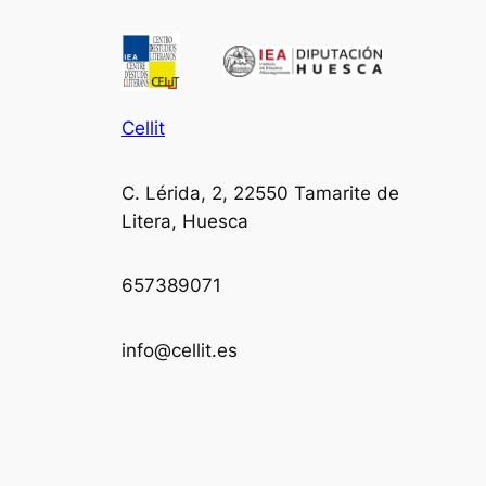
Cellit
C. Lérida, 2, 22550 Tamarite de
Litera, Huesca
657389071
info@cellit.es