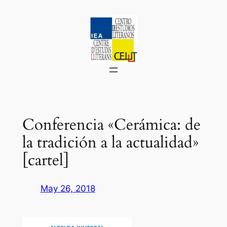
Saltar
al
contenido
Conferencia «Cerámica: de
la tradición a la actualidad»
[cartel]
May 26, 2018