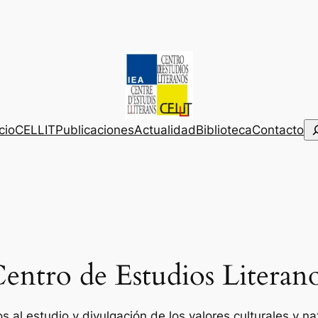
Bu
icio
CELLIT
Publicaciones
Actualidad
Biblioteca
Contacto
entro de Estudios Literan
 al estudio y divulgación de los valores culturales y na