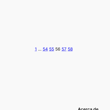
1
…
54
55
56
57
58
Acerca de