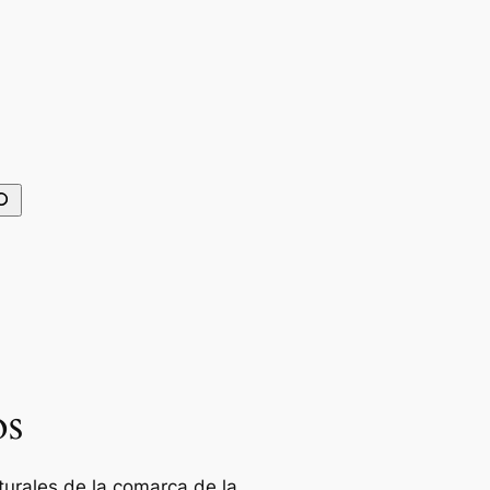
scar
os
turales de la comarca de la