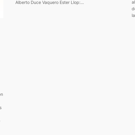
a
Alberto Duce Vaquero Ester Llop:…
d
l
en
s
e