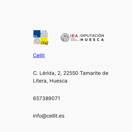
Cellit
C. Lérida, 2, 22550 Tamarite de
Litera, Huesca
657389071
info@cellit.es